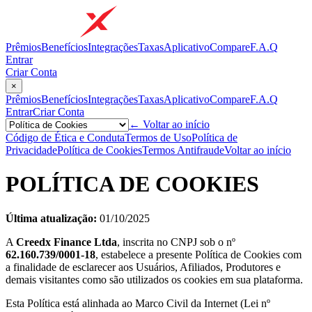
Prêmios
Benefícios
Integrações
Taxas
Aplicativo
Compare
F.A.Q
Entrar
Criar Conta
×
Prêmios
Benefícios
Integrações
Taxas
Aplicativo
Compare
F.A.Q
Entrar
Criar Conta
← Voltar ao início
Código de Ética e Conduta
Termos de Uso
Política de
Privacidade
Política de Cookies
Termos Antifraude
Voltar ao início
POLÍTICA DE COOKIES
Última atualização:
01/10/2025
A
Creedx Finance Ltda
, inscrita no CNPJ sob o nº
62.160.739/0001-18
, estabelece a presente Política de Cookies com
a finalidade de esclarecer aos Usuários, Afiliados, Produtores e
demais visitantes como são utilizados os cookies em sua plataforma.
Esta Política está alinhada ao Marco Civil da Internet (Lei nº