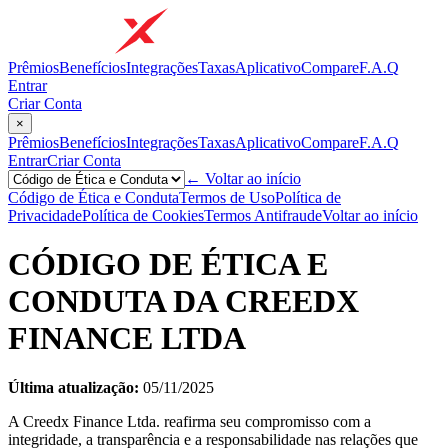
Prêmios
Benefícios
Integrações
Taxas
Aplicativo
Compare
F.A.Q
Entrar
Criar Conta
×
Prêmios
Benefícios
Integrações
Taxas
Aplicativo
Compare
F.A.Q
Entrar
Criar Conta
← Voltar ao início
Código de Ética e Conduta
Termos de Uso
Política de
Privacidade
Política de Cookies
Termos Antifraude
Voltar ao início
CÓDIGO DE ÉTICA E
CONDUTA DA CREEDX
FINANCE LTDA
Última atualização:
05/11/2025
A Creedx Finance Ltda. reafirma seu compromisso com a
integridade, a transparência e a responsabilidade nas relações que